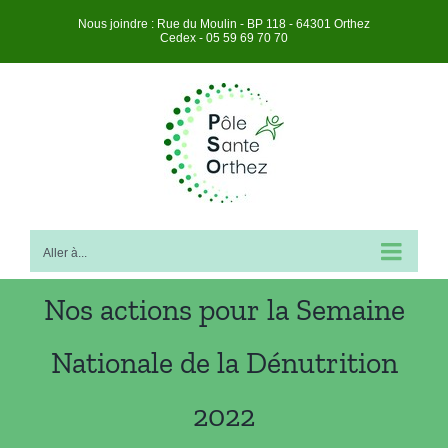
Plan
Skip
Nous joindre : Rue du Moulin - BP 118 - 64301 Orthez
Cedex - 05 59 69 70 70
du
to
Ouvrir la barre d’outils
site
content
Aller à...
Nos actions pour la Semaine
Nationale de la Dénutrition
2022