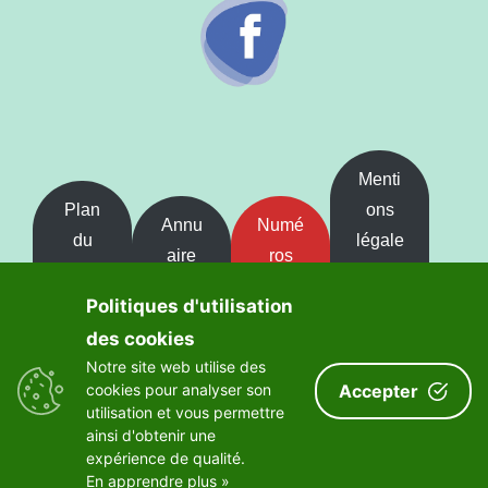
Menti
Plan
ons
Annu
Numé
du
légale
aire
ros
site
s et
intern
d'urge
intern
Acces
Politiques d'utilisation
e
nce
et
sibilit
des cookies
é
Notre site web utilise des
cookies pour analyser son
Accepter
utilisation et vous permettre
ainsi d'obtenir une
expérience de qualité.
En apprendre plus »
Réalisé par Création Web 64 Orthez