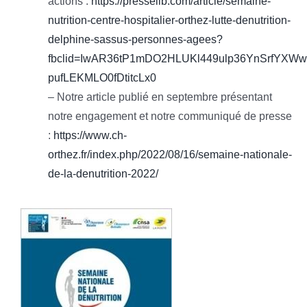
actions :
https://presselib.com/article/semaine-
nutrition-centre-hospitalier-orthez-lutte-denutrition-
delphine-sassus-personnes-agees?
fbclid=IwAR36tP1mDO2HLUKl449ulp36YnSrfYXWw
pufLEKMLO0fDtitcLx0
– Notre article publié en septembre présentant
notre engagement et notre communiqué de presse
:
https://www.ch-
orthez.fr/index.php/2022/08/16/semaine-nationale-
de-la-denutrition-2022/